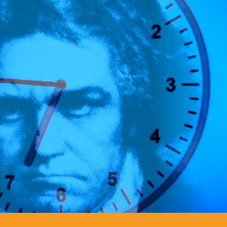
by
Mac
coll
of 
car
my