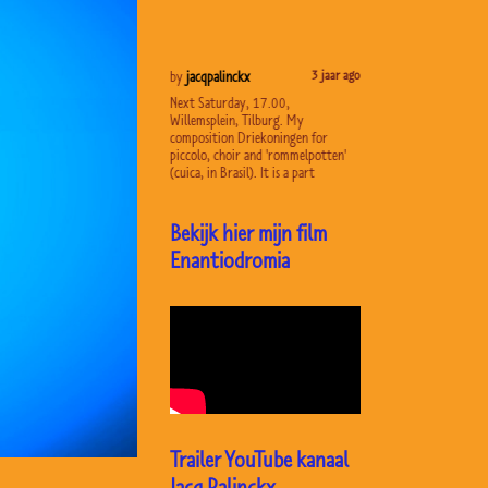
3 jaar ago
3 jaar ago
jacqpalinckx
by
jacqpalinckx
by
jacqpalinckx
hinations no 9. Analogue
Next Saturday, 17.00,
Dairy 114. Drawing on
age/print/water colour. A series
Willemsplein, Tilburg. My
According to a dream a 
cards from 2011. These
composition Driekoningen for
had. This drawing will b
dioloog play an important role in
piccolo, choir and 'rommelpotten'
animation a part
(cuica, in Brasil). It is a part
Bekijk hier mijn film
Enantiodromia
Trailer YouTube kanaal
Jacq Palinckx