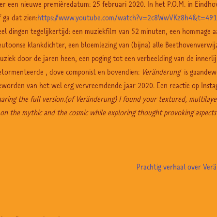
 er een nieuwe premièredatum: 25 februari 2020. In het P.O.M. in Eindho
f ga dat zien:
https://www.youtube.com/watch?v=2c8WwVKz8h4&t=491
eel dingen tegelijkertijd: een muziekfilm van 52 minuten, een hommage 
eutoonse klankdichter, een bloemlezing van (bijna) alle Beethovenverwij
uziek door de jaren heen, een poging tot een verbeelding van de innerli
etormenteerde , dove componist en bovendien:
Veränderung
is gaandewe
eworden van het wel erg vervreemdende jaar 2020. Een reactie op Inst
haring the full version.(of Veränderung) I found your textured, multilay
s on the mythic and the cosmic while exploring thought provoking aspect
Volgende
Prachtig verhaal over Verä
bericht
is