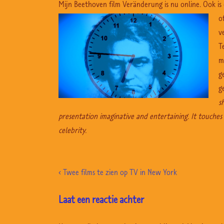
Mijn Beethoven film Veränderung is nu online. Ook is
o
v
T
m
g
g
s
presentation imaginative and entertaining. It touche
celebrity.
Bericht
Previous
‹ Twee films te zien op TV in New York
navigatie
Post
Laat een reactie achter
is