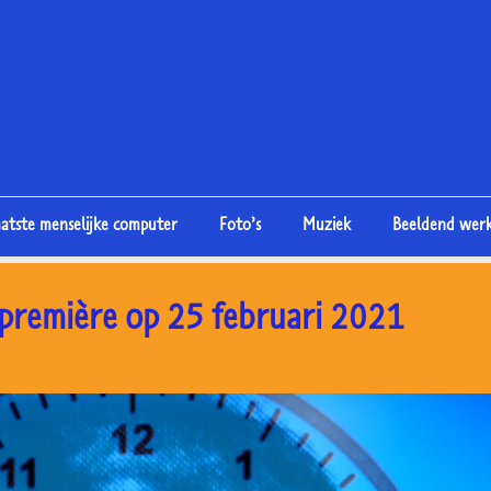
aatste menselijke computer
Foto’s
Muziek
Beeldend wer
première op 25 februari 2021