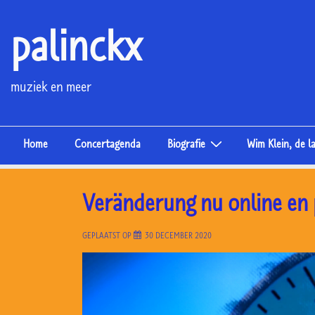
↓
palinckx
Doorgaan
naar
hoofdinhoud
muziek en meer
Hoofd
Home
Concertagenda
Biografie
Wim Klein, de l
navigatie
Veränderung nu online en 
GEPLAATST OP
30 DECEMBER 2020