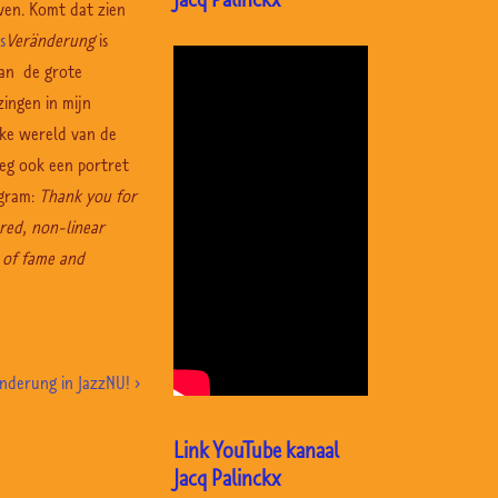
ven. Komt dat zien
s
Veränderung
is
aan de grote
zingen in mijn
jke wereld van de
g ook een portret
agram:
Thank you for
ered, non-linear
s of fame and
nderung in JazzNU! ›
Link YouTube kanaal
Jacq Palinckx