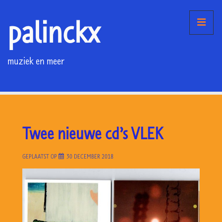
↓
palinckx
Doorgaan
ME
naar
hoofdinhoud
muziek en meer
Hoofd
navigatie
Twee nieuwe cd’s VLEK
GEPLAATST OP
30 DECEMBER 2018