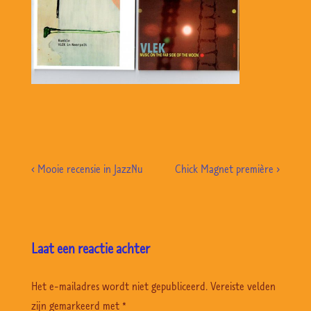
Bericht
Previous
Volgende
‹ Mooie recensie in JazzNu
Chick Magnet première ›
navigatie
Post
bericht
is
is
Laat een reactie achter
Het e-mailadres wordt niet gepubliceerd.
Vereiste velden
zijn gemarkeerd met
*