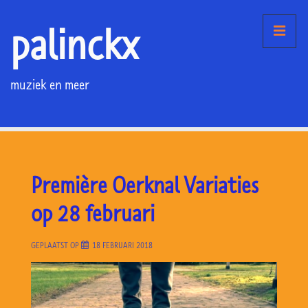
↓
palinckx
Doorgaan
ME
naar
hoofdinhoud
muziek en meer
Hoofd
navigatie
Première Oerknal Variaties
op 28 februari
GEPLAATST OP
18 FEBRUARI 2018