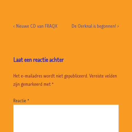
Bericht
Previous
Volgende
‹ Nieuwe CD van FRAQX
De Oerknal is begonnen! ›
navigatie
Post
bericht
is
is
Laat een reactie achter
Het e-mailadres wordt niet gepubliceerd.
Vereiste velden
zijn gemarkeerd met
*
Reactie
*