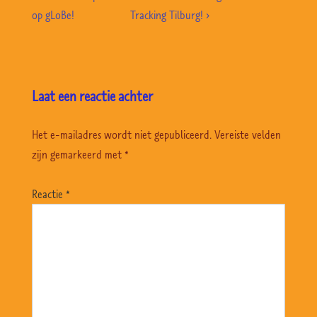
navigatie
Post
bericht
op gLoBe!
Tracking Tilburg! ›
is
is
Laat een reactie achter
Het e-mailadres wordt niet gepubliceerd.
Vereiste velden
zijn gemarkeerd met
*
Reactie
*