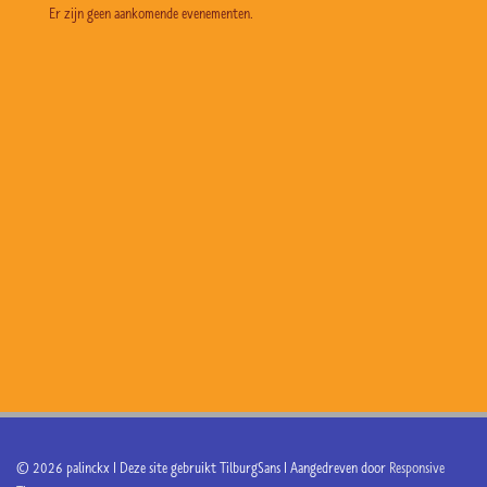
Er zijn geen aankomende evenementen.
© 2026
palinckx | Deze site gebruikt TilburgSans
| Aangedreven door
Responsive