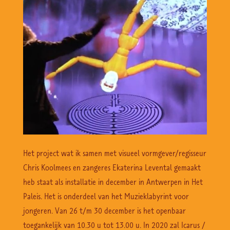
Het project wat ik samen met visueel vormgever/regisseur
Chris Koolmees en zangeres Ekaterina Levental gemaakt
heb staat als installatie in december in Antwerpen in Het
Paleis. Het is onderdeel van het Muzieklabyrint voor
jongeren. Van 26 t/m 30 december is het openbaar
toegankelijk van 10.30 u tot 13.00 u. In 2020 zal Icarus /