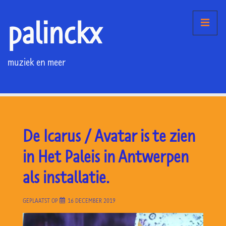
↓
palinckx
Doorgaan
ME
naar
hoofdinhoud
muziek en meer
Hoofd
navigatie
De Icarus / Avatar is te zien
in Het Paleis in Antwerpen
als installatie.
GEPLAATST OP
16 DECEMBER 2019