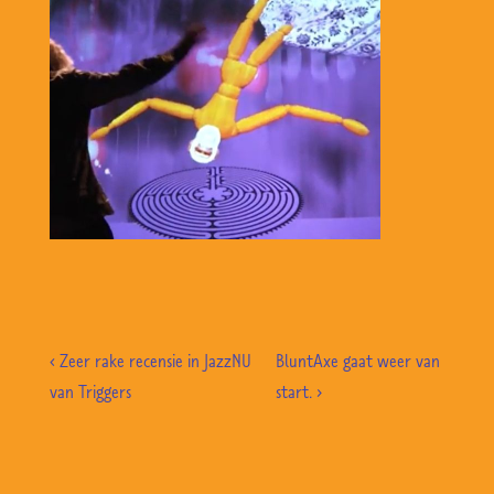
Bericht
Previous
Volgende
‹ Zeer rake recensie in JazzNU
BluntAxe gaat weer van
navigatie
Post
bericht
van Triggers
start. ›
is
is