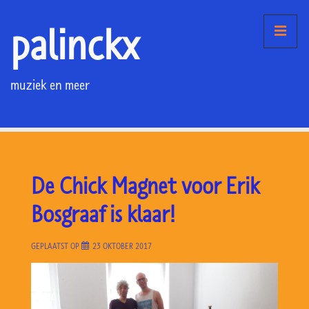
↓
palinckx
Doorgaan
ME
naar
hoofdinhoud
muziek en meer
Hoofd
navigatie
De Chick Magnet voor Erik
Bosgraaf is klaar!
GEPLAATST OP
23 OKTOBER 2017