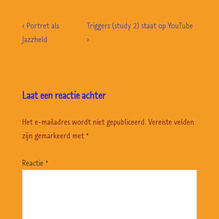
Bericht
Previous
Volgende
‹ Portret als
Triggers (study 2) staat op YouTube
navigatie
Post
bericht
Jazzheld
›
is
is
Laat een reactie achter
Het e-mailadres wordt niet gepubliceerd.
Vereiste velden
zijn gemarkeerd met
*
Reactie
*