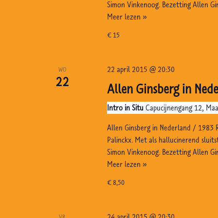
Simon Vinkenoog. Bezetting Allen Gi
Allen
Meer lezen »
Ginsberg
€ 15
in
Nederland,
Schuttershof,
22 april 2015 @ 20:30
WO
Middelburg
22
Allen Ginsberg in Nede
Intro in Situ
Capucijnengang 12, Maa
Allen Ginsberg in Nederland / 1983 
Palinckx. Met als hallucinerend sluit
Simon Vinkenoog. Bezetting Allen Gi
Allen
Meer lezen »
Ginsberg
€ 8,50
in
Nederland,
Intro
24 april 2015 @ 20:30
VR