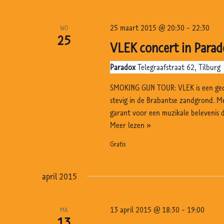
k
n
Z
e
d
o
25 maart 2015 @ 20:30
-
22:30
WO
n
a
25
e
VLEK concert in Parad
t
e
k
u
n
v
Paradox
Telegraafstraat 62, Tilburg
m
o
w
SMOKING GUN TOUR: VLEK is een ged
.
o
e
stevig in de Brabantse zandgrond. M
r
garant voor een muzikale belevenis 
e
E
VLEK
Meer lezen »
r
v
concert
Gratis
g
e
in
e
Paradox,
n
Tilburg
april 2015
v
e
m
e
e
n
13 april 2015 @ 18:30
-
19:00
MA
13
n