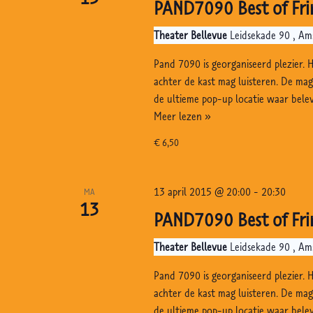
n
PAND7090 Best of Fri
t
a
e
Theater Bellevue
Leidsekade 90 , A
v
n
Pand 7090 is georganiseerd plezier. 
i
m
achter de kast mag luisteren. De ma
g
e
de ultieme pop-up locatie waar bele
t
a
PAND7090
Meer lezen »
k
Best
t
€ 6,50
e
of
i
Fringe,
y
e
Bellevue,
w
13 april 2015 @ 20:00
-
20:30
MA
Amsterdam
13
o
PAND7090 Best of Fri
r
Theater Bellevue
Leidsekade 90 , A
d
.
Pand 7090 is georganiseerd plezier. 
achter de kast mag luisteren. De ma
de ultieme pop-up locatie waar bele