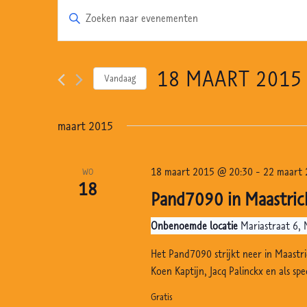
E
V
v
u
e
l
n
e
18 MAART 2015
Vandaag
e
e
S
n
m
e
maart 2015
k
e
l
e
n
e
y
18 maart 2015 @ 20:30
-
22 maart 
WO
t
c
18
w
Pand7090 in Maastric
e
t
o
e
n
r
Onbenoemde locatie
Mariastraat 6, 
e
Z
d
Het Pand7090 strijkt neer in Maastri
r
i
o
Koen Kaptijn, Jacq Palinckx en als spe
e
n
e
e
Gratis
.