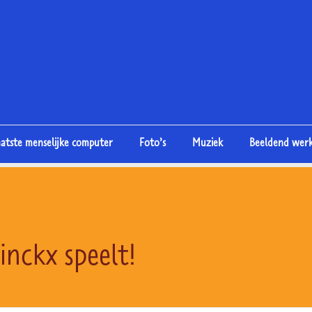
aatste menselijke computer
Foto’s
Muziek
Beeldend wer
inckx speelt!