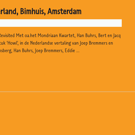
erland, Bimhuis, Amsterdam
Revisited Met oa.het Mondriaan Kwartet, Han Buhrs, Bert en Jacq
stuk 'Howl', in de Nederlandse vertaling van Joep Bremmers en
nsberg, Han Buhrs, Joep Bremmers, Eddie …