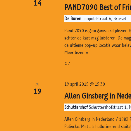
Amsterdam
14
PAND7090 Best of Frin
De Buren
Leopoldstraat 6, Brussel
Pand 7090 is georganiseerd plezier. 
achter de kast mag luisteren. De ma
de ultieme pop-up locatie waar bele
PAND7090
Meer lezen »
Best
€ 7
of
Fringe,
De
19 april 2015 @ 15:30
ZO
Buren,
19
Allen Ginsberg in Ned
Brussel
Schuttershof
Schuttershofstraat 1, 
Allen Ginsberg in Nederland / 1983 
Palinckx. Met als hallucinerend sluit