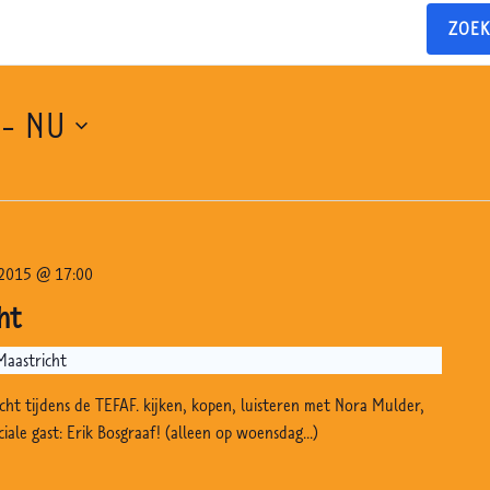
ZOEK
 - 
NU
2015 @ 17:00
ht
Maastricht
cht tijdens de TEFAF. kijken, kopen, luisteren met Nora Mulder,
ciale gast: Erik Bosgraaf! (alleen op woensdag...)