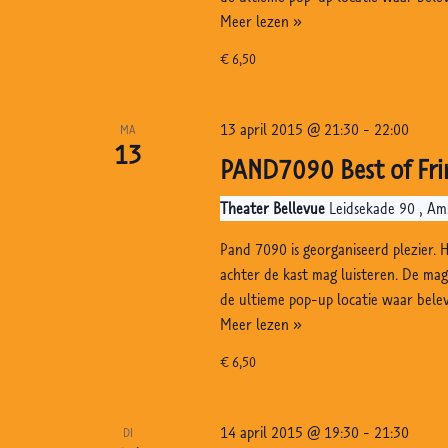
PAND7090
Meer lezen »
Best
€ 6,50
of
Fringe,
Bellevue,
13 april 2015 @ 21:30
-
22:00
MA
Amsterdam
13
PAND7090 Best of Fri
Theater Bellevue
Leidsekade 90 , A
Pand 7090 is georganiseerd plezier. 
achter de kast mag luisteren. De ma
de ultieme pop-up locatie waar bele
PAND7090
Meer lezen »
Best
€ 6,50
of
Fringe,
Bellevue,
14 april 2015 @ 19:30
-
21:30
DI