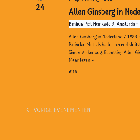
in
24
Allen Ginsberg in Ned
Situ,
Maastricht
Bimhuis
Piet Heinkade 3, Amsterdam
Allen Ginsberg in Nederland / 1983 
Palinckx. Met als hallucinerend sluit
Simon Vinkenoog. Bezetting Allen Gi
Allen
Meer lezen »
Ginsberg
€ 18
in
Nederland,
Bimhuis,
Amsterdam
VORIGE
EVENEMENTEN